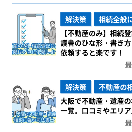
解決策
相続全般
【不動産のみ】相続登
議書のひな形・書き方
依頼すると楽です！
最
解決策
不動産の
大阪で不動産・遺産の
一覧。口コミやエリア
最