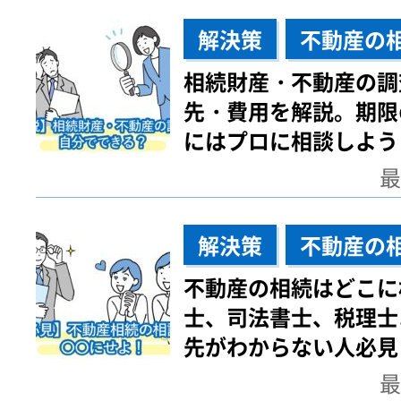
解決策
不動産の
相続財産・不動産の調
先・費用を解説。期限
にはプロに相談しよう
最
解決策
不動産の
不動産の相続はどこに
士、司法書士、税理士
先がわからない人必見
最