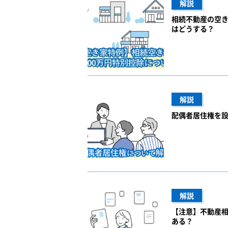
解説
相続不動産の空き
はどうする？
解説
配偶者居住権を
解説
【注意】不動産
ある？