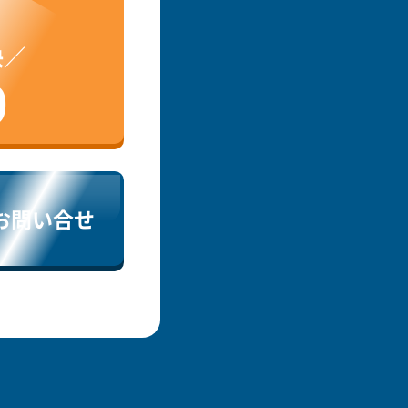
決／
9
お問い合せ
。