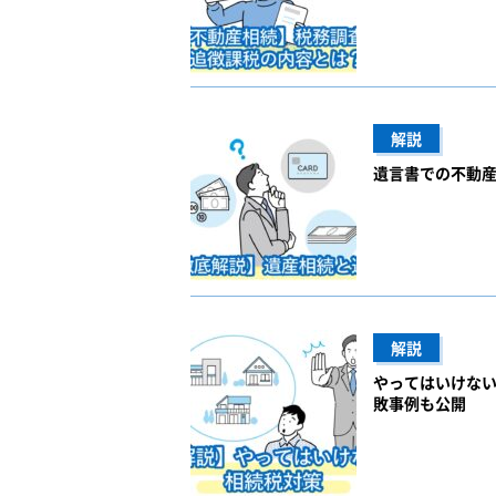
解説
遺言書での不動
解説
やってはいけな
敗事例も公開