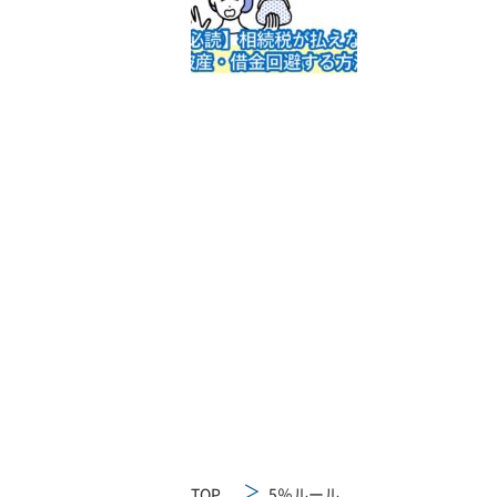
TOP
5％ルール